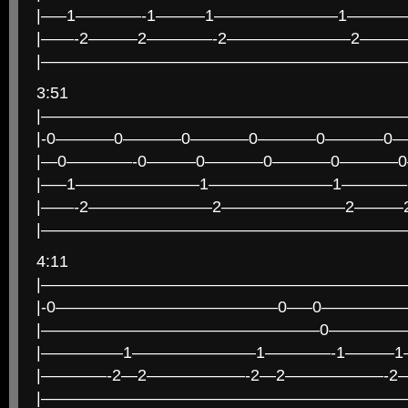
|—–1————-1———1———————–1———
|——-2———2————-2———————–2————
|——————————————————————
3:51
|——————————————————————
|-0———–0———–0———–0———–0———–0—
|—0————-0———0———–0———–0———–
|—–1———————–1———————–1————
|——-2———————–2———————–2———
|——————————————————————
4:11
|——————————————————————
|-0—————————————–0—–0—————
|—————————————————0—————
|—————1———————–1————-1———1—
|————-2—2——————-2—2——————-2
|——————————————————————