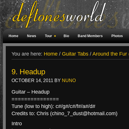
Home
News
Tour
Bio
Band Members
Photos
Weird Facts
Magazine Covers
Fan Meetings
Fan Rooms
You are here:
Home
/
Guitar Tabs
/
Around the Fur 
9. Headup
OCTOBER 14, 2011
BY
NUNO
Guitar – Headup
===============
Tune (low to high): c#/g#/c#/f#/a#/d#
Credits to: Chris (chino_7_dust@hotmail.com)
Intro