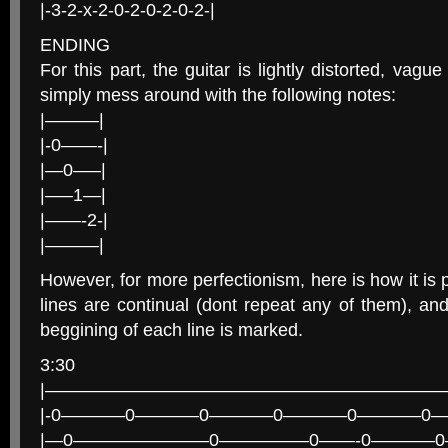
|-3-2-x-2-0-2-0-2-0-2-|
ENDING
For this part, the guitar is lightly distorted, vag
simply mess around with the following notes:
|———|
|-0——-|
|—0—–|
|—–1—|
|——-2-|
|———|
However, for more perfectionism, here is how it is 
lines are continual (dont repeat any of them), an
beggining of each line is marked.
3:30
|——————————————————————
|-0———–0———–0———–0———–0———–0—
|—0———————–0—————0——-0———–0