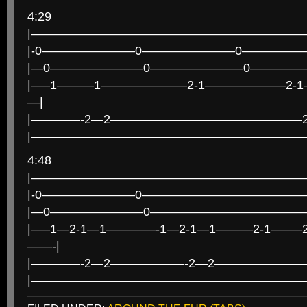
4:29
|——————————————————————
|-0———————–0———————–0—————
|—0———————–0———————–0—————
|—–1———1———————2-1——————–2-1
—|
|————-2—2———————————————–2—
|——————————————————————
4:48
|——————————————————————
|-0———————–0——————————————
|—0———————–0—————————————
|—–1—2-1—1————-1—2-1—1———2-1——–
——-|
|————-2—2——————-2—2———————–
|——————————————————————