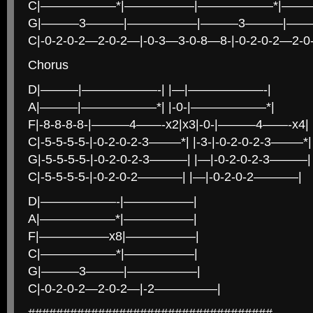
C|——————*|—————–|——————*|——
G|———3———|—————–|———3———|——
C|-0-2-0-2—2-0-2—|-0-3—3-0-8—8-|-0-2-0-2—2-0
Chorus
D|———|——————-| |—|——————-|
A|———|——————*| |-0-|——————*|
F|-8-8-8-8-|———4——-x2|x3|-0-|———4——-x4|
C|-5-5-5-5-|-0-2-0-2-3——–*| |-3-|-0-2-0-2-3——–*|
G|-5-5-5-5-|-0-2-0-2-3———| |—|-0-2-0-2-3———|
C|-5-5-5-5-|-0-2-0-2———–| |—|-0-2-0-2———–|
D|——————-|—————–|
A|——————*|—————–|
F|—————–x8|—————–|
C|——————*|—————–|
G|———3———|—————–|
C|-0-2-0-2—2-0-2—|-2—————|