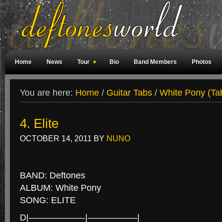
Home
News
Tour
Bio
Band Members
Photos
Weird Facts
Magazine Covers
Fan Meetings
Fan Rooms
You are here:
Home
/
Guitar Tabs
/
White Pony (Ta
4. Elite
OCTOBER 14, 2011
BY
NUNO
BAND: Deftones
ALBUM: White Pony
SONG: ELITE
D|——————-|—————–|