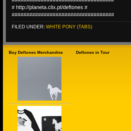
###################################
# http://planeta.clix.pt/deftones #
###################################
FILED UNDER:
WHITE PONY (TABS)
Buy Deftones Merchandise
Deftones in Tour